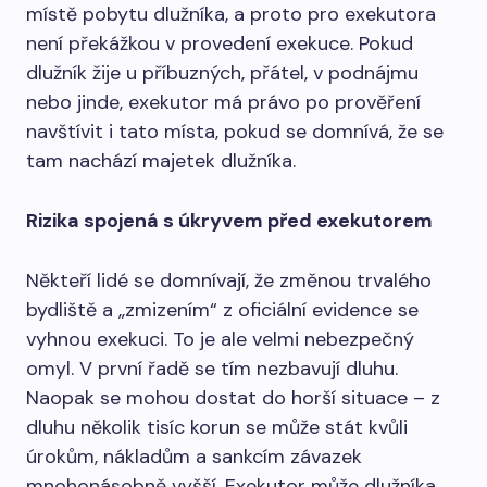
místě pobytu dlužníka, a proto pro exekutora
není překážkou v provedení exekuce. Pokud
dlužník žije u příbuzných, přátel, v podnájmu
nebo jinde, exekutor má právo po prověření
navštívit i tato místa, pokud se domnívá, že se
tam nachází majetek dlužníka.
Rizika spojená s úkryvem před exekutorem
Někteří lidé se domnívají, že změnou trvalého
bydliště a „zmizením“ z oficiální evidence se
vyhnou exekuci. To je ale velmi nebezpečný
omyl. V první řadě se tím nezbavují dluhu.
Naopak se mohou dostat do horší situace – z
dluhu několik tisíc korun se může stát kvůli
úrokům, nákladům a sankcím závazek
mnohonásobně vyšší. Exekutor může dlužníka