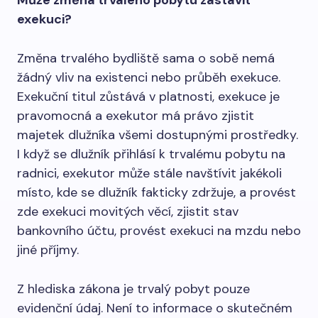
Může změna trvalého pobytu zastavit
exekuci?
Změna trvalého bydliště sama o sobě nemá
žádný vliv na existenci nebo průběh exekuce.
Exekuční titul zůstává v platnosti, exekuce je
pravomocná a exekutor má právo zjistit
majetek dlužníka všemi dostupnými prostředky.
I když se dlužník přihlásí k trvalému pobytu na
radnici, exekutor může stále navštívit jakékoli
místo, kde se dlužník fakticky zdržuje, a provést
zde exekuci movitých věcí, zjistit stav
bankovního účtu, provést exekuci na mzdu nebo
jiné příjmy.
Z hlediska zákona je trvalý pobyt pouze
evidenční údaj. Není to informace o skutečném