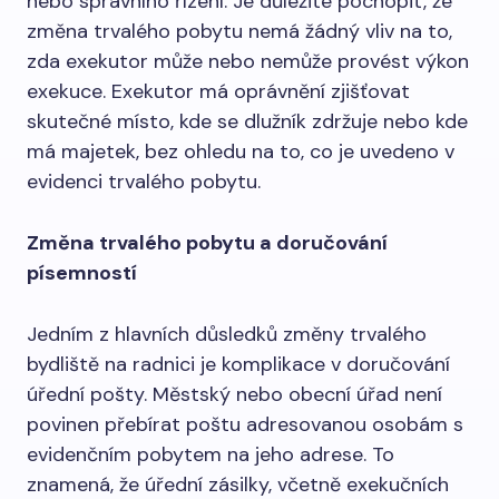
nebo správního řízení. Je důležité pochopit, že
změna trvalého pobytu nemá žádný vliv na to,
zda exekutor může nebo nemůže provést výkon
exekuce. Exekutor má oprávnění zjišťovat
skutečné místo, kde se dlužník zdržuje nebo kde
má majetek, bez ohledu na to, co je uvedeno v
evidenci trvalého pobytu.
Změna trvalého pobytu a doručování
písemností
Jedním z hlavních důsledků změny trvalého
bydliště na radnici je komplikace v doručování
úřední pošty. Městský nebo obecní úřad není
povinen přebírat poštu adresovanou osobám s
evidenčním pobytem na jeho adrese. To
znamená, že úřední zásilky, včetně exekučních